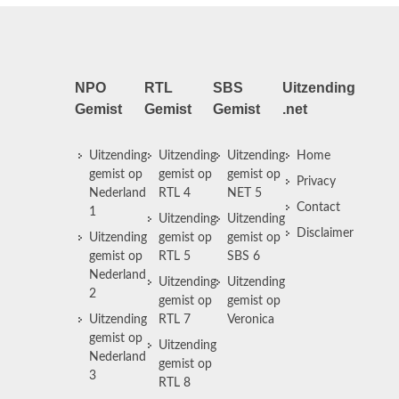
NPO
RTL
SBS
Uitzending
Gemist
Gemist
Gemist
.net
Uitzending
Uitzending
Uitzending
Home
gemist op
gemist op
gemist op
Privacy
Nederland
RTL 4
NET 5
Contact
1
Uitzending
Uitzending
Disclaimer
Uitzending
gemist op
gemist op
gemist op
RTL 5
SBS 6
Nederland
Uitzending
Uitzending
2
gemist op
gemist op
Uitzending
RTL 7
Veronica
gemist op
Uitzending
Nederland
gemist op
3
RTL 8