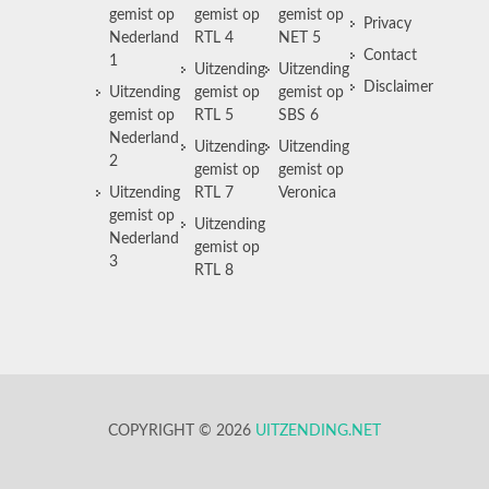
gemist op
gemist op
gemist op
Privacy
Nederland
RTL 4
NET 5
Contact
1
Uitzending
Uitzending
Disclaimer
Uitzending
gemist op
gemist op
gemist op
RTL 5
SBS 6
Nederland
Uitzending
Uitzending
2
gemist op
gemist op
Uitzending
RTL 7
Veronica
gemist op
Uitzending
Nederland
gemist op
3
RTL 8
COPYRIGHT © 2026
UITZENDING.NET