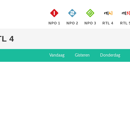
NPO 1
NPO 2
NPO 3
RTL 4
RTL 
L 4
Vandaag
Gisteren
Donderdag