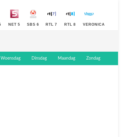
5
NET 5
SBS 6
RTL 7
RTL 8
VERONICA
Woensdag
Dinsdag
Maandag
Zondag