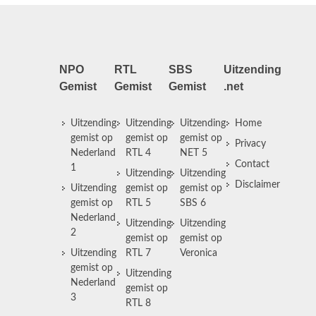
NPO
RTL
SBS
Uitzending
Gemist
Gemist
Gemist
.net
Uitzending
Uitzending
Uitzending
Home
gemist op
gemist op
gemist op
Privacy
Nederland
RTL 4
NET 5
Contact
1
Uitzending
Uitzending
Disclaimer
Uitzending
gemist op
gemist op
gemist op
RTL 5
SBS 6
Nederland
Uitzending
Uitzending
2
gemist op
gemist op
Uitzending
RTL 7
Veronica
gemist op
Uitzending
Nederland
gemist op
3
RTL 8