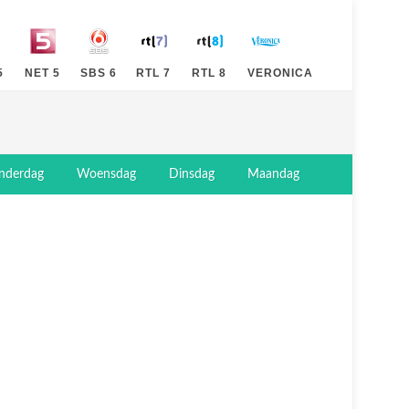
5
NET 5
SBS 6
RTL 7
RTL 8
VERONICA
nderdag
Woensdag
Dinsdag
Maandag