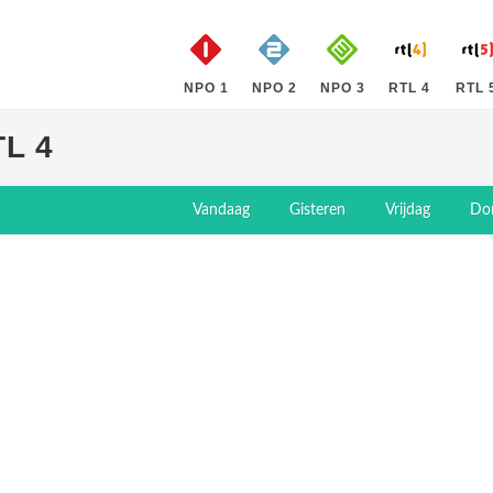
NPO 1
NPO 2
NPO 3
RTL 4
RTL 
L 4
Vandaag
Gisteren
Vrijdag
Do