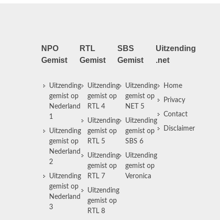
NPO
RTL
SBS
Uitzending
Gemist
Gemist
Gemist
.net
Uitzending
Uitzending
Uitzending
Home
gemist op
gemist op
gemist op
Privacy
Nederland
RTL 4
NET 5
Contact
1
Uitzending
Uitzending
Disclaimer
Uitzending
gemist op
gemist op
gemist op
RTL 5
SBS 6
Nederland
Uitzending
Uitzending
2
gemist op
gemist op
Uitzending
RTL 7
Veronica
gemist op
Uitzending
Nederland
gemist op
3
RTL 8