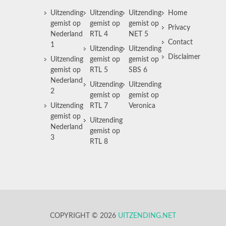
Uitzending
Uitzending
Uitzending
Home
gemist op
gemist op
gemist op
Privacy
Nederland
RTL 4
NET 5
Contact
1
Uitzending
Uitzending
Disclaimer
Uitzending
gemist op
gemist op
gemist op
RTL 5
SBS 6
Nederland
Uitzending
Uitzending
2
gemist op
gemist op
Uitzending
RTL 7
Veronica
gemist op
Uitzending
Nederland
gemist op
3
RTL 8
COPYRIGHT © 2026
UITZENDING.NET