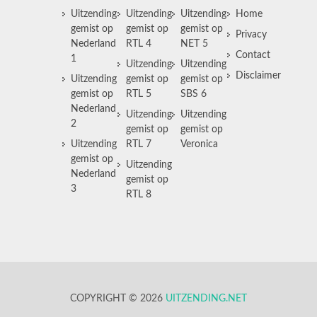
Uitzending
Uitzending
Uitzending
Home
gemist op
gemist op
gemist op
Privacy
Nederland
RTL 4
NET 5
Contact
1
Uitzending
Uitzending
Disclaimer
Uitzending
gemist op
gemist op
gemist op
RTL 5
SBS 6
Nederland
Uitzending
Uitzending
2
gemist op
gemist op
Uitzending
RTL 7
Veronica
gemist op
Uitzending
Nederland
gemist op
3
RTL 8
COPYRIGHT © 2026
UITZENDING.NET