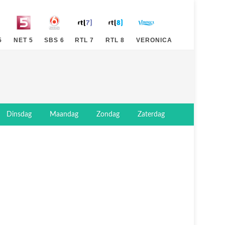
5
NET 5
SBS 6
RTL 7
RTL 8
VERONICA
Dinsdag
Maandag
Zondag
Zaterdag