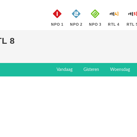
NPO 1
NPO 2
NPO 3
RTL 4
RTL 
L 8
Vandaag
Gisteren
Woensdag