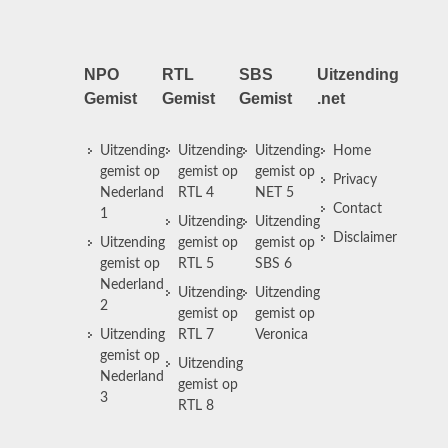
NPO
RTL
SBS
Uitzending
Gemist
Gemist
Gemist
.net
Uitzending
Uitzending
Uitzending
Home
gemist op
gemist op
gemist op
Privacy
Nederland
RTL 4
NET 5
Contact
1
Uitzending
Uitzending
Disclaimer
Uitzending
gemist op
gemist op
gemist op
RTL 5
SBS 6
Nederland
Uitzending
Uitzending
2
gemist op
gemist op
Uitzending
RTL 7
Veronica
gemist op
Uitzending
Nederland
gemist op
3
RTL 8