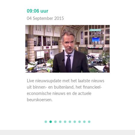
09:06 uur
17:30 
04 September 2015
03 Sep
nieuws
Live nieuwsupdate met het laatste nieuws
Live ni
ieel-
uit binnen- en buitenland, het financieel-
uit binn
economische nieuws en de actuele
economi
beurskoersen.
beursko