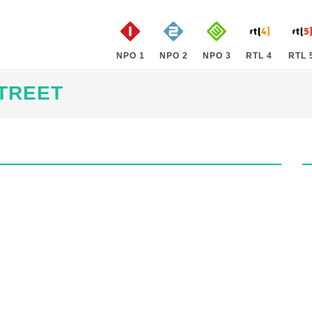
NPO 1
NPO 2
NPO 3
RTL 4
RTL 
TREET