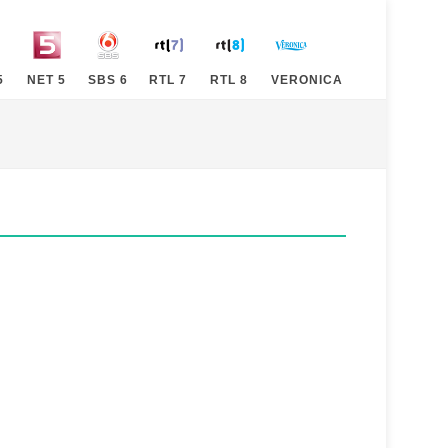
5
NET 5
SBS 6
RTL 7
RTL 8
VERONICA