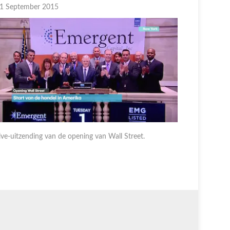
1 September 2015
31 August
ive-uitzending van de opening van Wall Street.
Live-uitze