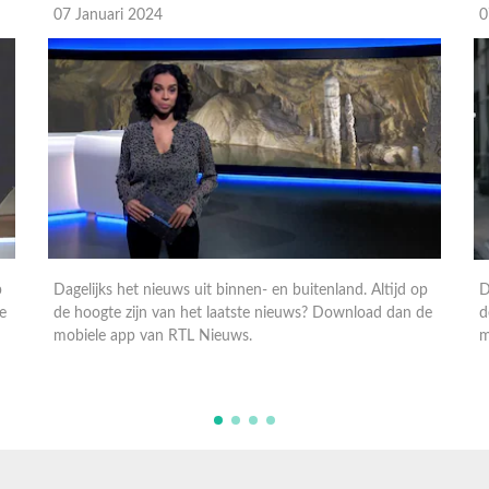
07 Januari 2024
0
p
Dagelijks het nieuws uit binnen- en buitenland. Altijd op
D
e
de hoogte zijn van het laatste nieuws? Download dan de
d
mobiele app van RTL Nieuws.
m