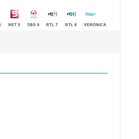
5
NET 5
SBS 6
RTL 7
RTL 8
VERONICA