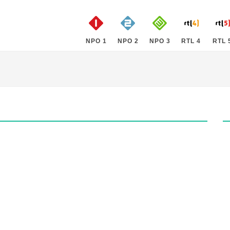
NPO 1
NPO 2
NPO 3
RTL 4
RTL 