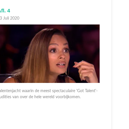
fl. 4
Afl. 3
3 Juli 2020
26 Juni 2
alentenjacht waarin de meest spectaculaire 'Got Talent'-
udities van over de hele wereld voorbijkomen.
Talentenja
audities v