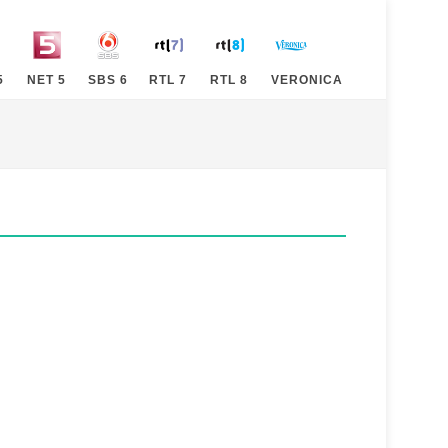
5
NET 5
SBS 6
RTL 7
RTL 8
VERONICA