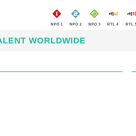
NPO 1
NPO 2
NPO 3
RTL 4
RTL 
TALENT WORLDWIDE