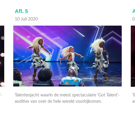
Afl. 5
A
10 Juli 2020
0
'-
Talentenjacht waarin de meest spectaculaire 'Got Talent'-
T
audities van over de hele wereld voorbijkomen.
a