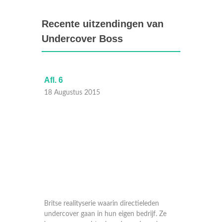
Recente uitzendingen van
Undercover Boss
Afl. 6
Afl. 5
18 Augustus 2015
17 Aug
en
Britse realityserie waarin directieleden
Britse r
f. Ze
undercover gaan in hun eigen bedrijf. Ze
underco
rkers
komen er zo achter hoe de medewerkers