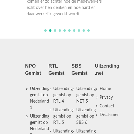
komen e
er
echt over hen denken en hoe hard er
echt ov
daadwerkelijk gewerkt wordt.
daadwer
NPO
RTL
SBS
Uitzending
Gemist
Gemist
Gemist
.net
Uitzending
Uitzending
Uitzending
Home
gemist op
gemist op
gemist op
Privacy
Nederland
RTL 4
NET 5
Contact
1
Uitzending
Uitzending
Disclaimer
Uitzending
gemist op
gemist op
gemist op
RTL 5
SBS 6
Nederland
Uitzending
Uitzending