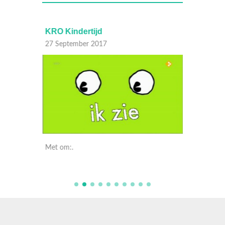
KRO Kindertijd
KRO Ki
27 September 2017
27 Sep
Met om:.
Met om