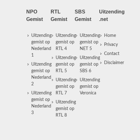
NPO
RTL
SBS
Uitzending
Gemist
Gemist
Gemist
.net
Uitzending
Uitzending
Uitzending
Home
gemist op
gemist op
gemist op
Privacy
Nederland
RTL 4
NET 5
Contact
1
Uitzending
Uitzending
Disclaimer
Uitzending
gemist op
gemist op
gemist op
RTL 5
SBS 6
Nederland
Uitzending
Uitzending
2
gemist op
gemist op
Uitzending
RTL 7
Veronica
gemist op
Uitzending
Nederland
gemist op
3
RTL 8