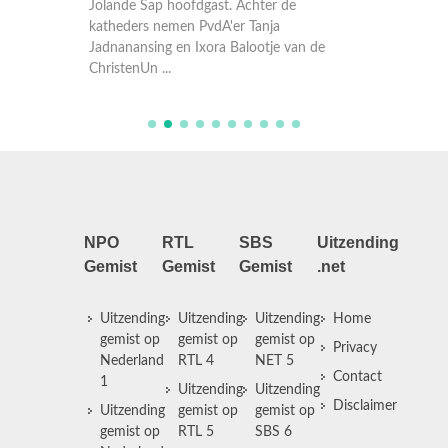
gaan pr
eb in
katheders nemen PvdA'er Tanja
Naeeda 
Jadnanansing en Ixora Balootje van de
Slob. He
ChristenUn ...
NPO
RTL
SBS
Uitzending
Gemist
Gemist
Gemist
.net
Uitzending
Uitzending
Uitzending
Home
gemist op
gemist op
gemist op
Privacy
Nederland
RTL 4
NET 5
Contact
1
Uitzending
Uitzending
Disclaimer
Uitzending
gemist op
gemist op
gemist op
RTL 5
SBS 6
Nederland
Uitzending
Uitzending