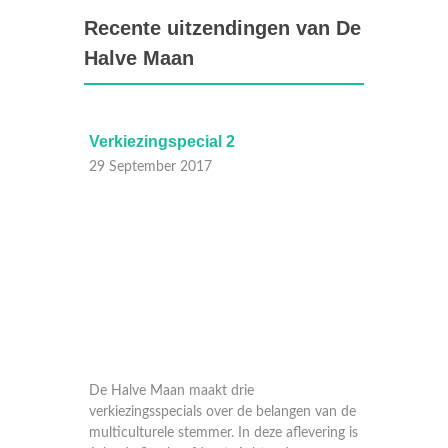
Recente uitzendingen van De
Halve Maan
Verkiezingspecial 2
Verkie
29 September 2017
28 Sep
drie
De Halve Maan maakt drie
De Halv
n van de
verkiezingsspecials over de belangen van de
verkiez
multiculturele stemmer. In deze aflevering is
multicul
en Aad
Jolande Sap hoofdgast. Achter de