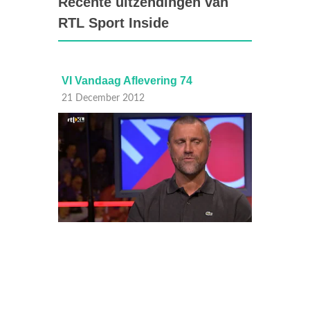
Recente uitzendingen van
RTL Sport Inside
VI Vandaag Aflevering 74
Voorui
21 December 2012
21 Dec
Een voo
- Ajax 