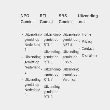
NPO
RTL
SBS
Uitzending
Gemist
Gemist
Gemist
.net
Uitzending
Uitzending
Uitzending
Home
gemist op
gemist op
gemist op
Privacy
Nederland
RTL 4
NET 5
Contact
1
Uitzending
Uitzending
Disclaimer
Uitzending
gemist op
gemist op
gemist op
RTL 5
SBS 6
Nederland
Uitzending
Uitzending
2
gemist op
gemist op
Uitzending
RTL 7
Veronica
gemist op
Uitzending
Nederland
gemist op
3
RTL 8