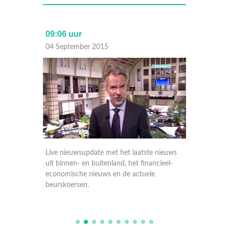
09:06 uur
17:30 
04 September 2015
03 Sep
nieuws
Live nieuwsupdate met het laatste nieuws
Live ni
ieel-
uit binnen- en buitenland, het financieel-
uit binn
economische nieuws en de actuele
economi
beurskoersen.
beursko