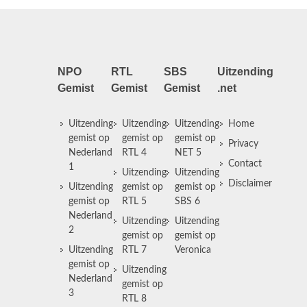
NPO
RTL
SBS
Uitzending
Gemist
Gemist
Gemist
.net
Uitzending
Uitzending
Uitzending
Home
gemist op
gemist op
gemist op
Privacy
Nederland
RTL 4
NET 5
Contact
1
Uitzending
Uitzending
Disclaimer
Uitzending
gemist op
gemist op
gemist op
RTL 5
SBS 6
Nederland
Uitzending
Uitzending
2
gemist op
gemist op
Uitzending
RTL 7
Veronica
gemist op
Uitzending
Nederland
gemist op
3
RTL 8