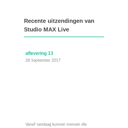
Recente uitzendingen van
Studio MAX Live
aflevering 13
Compi
28 September 2017
28 Sep
eit met
Vanaf vandaag kunnen mensen die
Compila
yrna
misstanden op hun werkplek willen