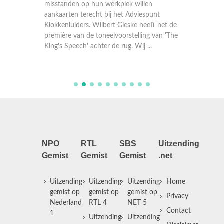
uitzend
uit het
aankaarten terecht bij het Adviespunt
septemb
sen die
Klokkenluiders. Wilbert Gieske heeft net de
Goosse
première van de toneelvoorstelling van 'The
King's Speech' achter de rug. Wij ...
NPO
RTL
SBS
Uitzending
Gemist
Gemist
Gemist
.net
Uitzending
Uitzending
Uitzending
Home
gemist op
gemist op
gemist op
Privacy
Nederland
RTL 4
NET 5
Contact
1
Uitzending
Uitzending