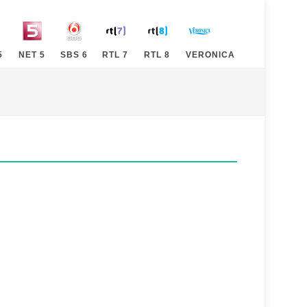
5
NET 5
SBS 6
RTL 7
RTL 8
VERONICA