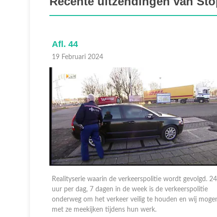
Recente uitzendingen van Stop
Afl. 44
19 Februari 2024
evolgd. 24
Realityserie waarin de verkeerspolitie wordt gevolgd. 24
politie
uur per dag, 7 dagen in de week is de verkeerspolitie
 wij mogen
onderweg om het verkeer veilig te houden en wij moge
met ze meekijken tijdens hun werk.