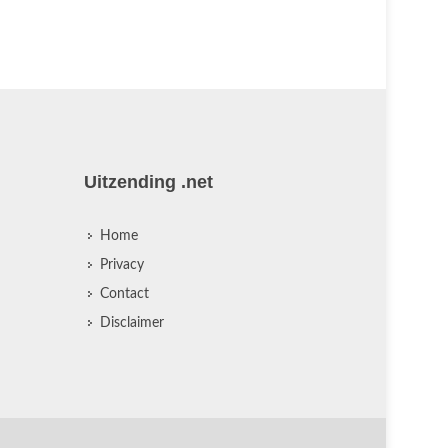
met ze mee
Uitzending .net
Home
Privacy
Contact
Disclaimer