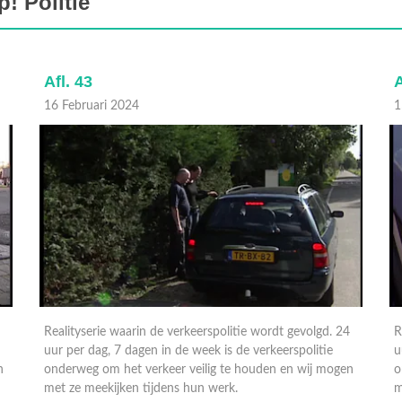
! Politie
Afl. 43
A
16 Februari 2024
1
Realityserie waarin de verkeerspolitie wordt gevolgd. 24
R
uur per dag, 7 dagen in de week is de verkeerspolitie
u
n
onderweg om het verkeer veilig te houden en wij mogen
o
met ze meekijken tijdens hun werk.
m