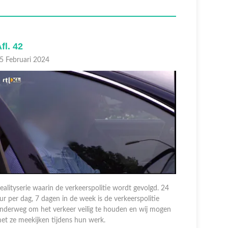
fl. 42
Afl. 41
5 Februari 2024
14 Februar
ealityserie waarin de verkeerspolitie wordt gevolgd. 24
ur per dag, 7 dagen in de week is de verkeerspolitie
Realityseri
nderweg om het verkeer veilig te houden en wij mogen
uur per dag
et ze meekijken tijdens hun werk.
onderweg o