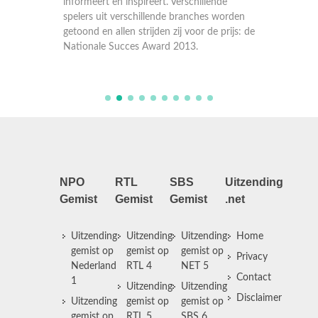
de
informeert en inspireert. Verschillende
informee
worden
spelers uit verschillende branches worden
spelers
prijs: de
getoond en allen strijden zij voor de prijs: de
getoond 
Nationale Succes Award 2013.
Nationa
NPO
RTL
SBS
Uitzending
Gemist
Gemist
Gemist
.net
Uitzending
Uitzending
Uitzending
Home
gemist op
gemist op
gemist op
Privacy
Nederland
RTL 4
NET 5
Contact
1
Uitzending
Uitzending
Disclaimer
Uitzending
gemist op
gemist op
gemist op
RTL 5
SBS 6