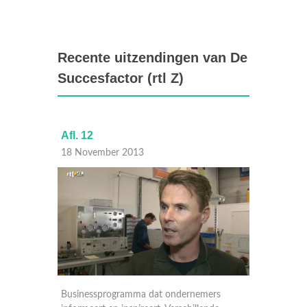
Recente uitzendingen van De
Succesfactor (rtl Z)
Afl. 12
Afl. 11
18 November 2013
11 Nov
rs
Businessprogramma dat ondernemers
Busine