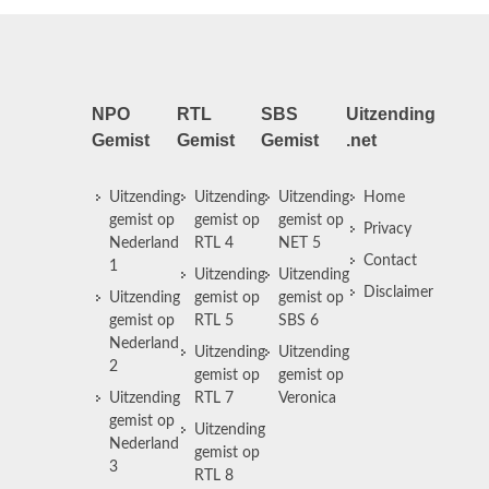
NPO
RTL
SBS
Uitzending
Gemist
Gemist
Gemist
.net
Uitzending
Uitzending
Uitzending
Home
gemist op
gemist op
gemist op
Privacy
Nederland
RTL 4
NET 5
Contact
1
Uitzending
Uitzending
Disclaimer
Uitzending
gemist op
gemist op
gemist op
RTL 5
SBS 6
Nederland
Uitzending
Uitzending
2
gemist op
gemist op
Uitzending
RTL 7
Veronica
gemist op
Uitzending
Nederland
gemist op
3
RTL 8