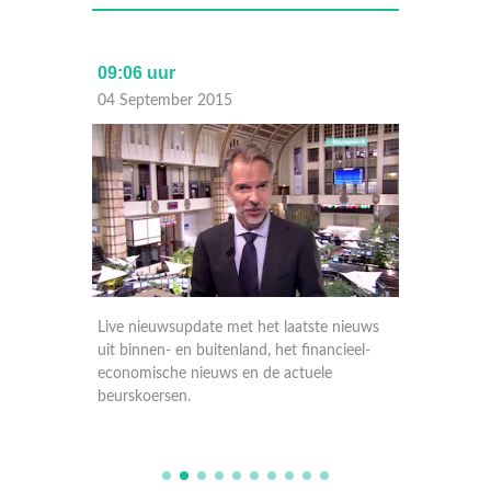
09:06 uur
17:30 
04 September 2015
03 Sep
nieuws
Live nieuwsupdate met het laatste nieuws
Live ni
ieel-
uit binnen- en buitenland, het financieel-
uit binn
economische nieuws en de actuele
economi
beurskoersen.
beursko