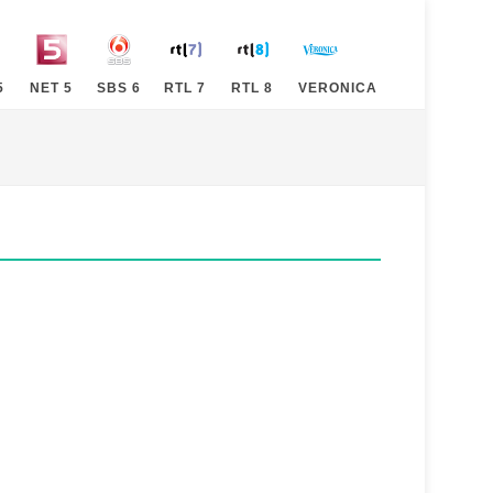
5
NET 5
SBS 6
RTL 7
RTL 8
VERONICA