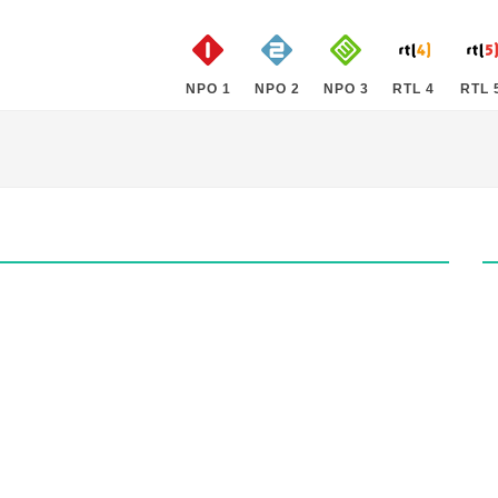
NPO 1
NPO 2
NPO 3
RTL 4
RTL 