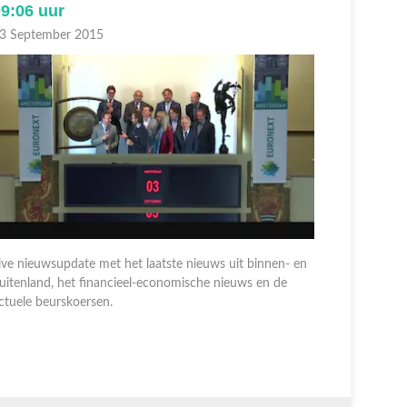
9:06 uur
17:30 u
3 September 2015
02 Septem
ive nieuwsupdate met het laatste nieuws uit binnen- en
uitenland, het financieel-economische nieuws en de
Live nieuw
ctuele beurskoersen.
buitenland
actuele be