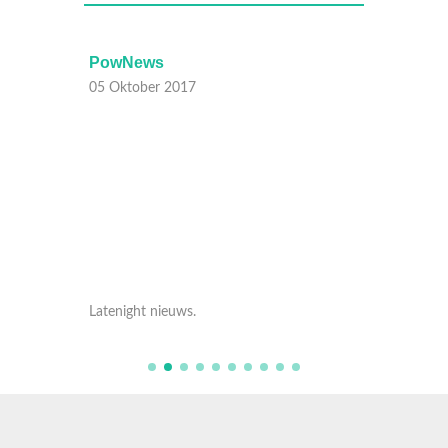
PowNews
PowN
05 Oktober 2017
05 Okt
Latenight nieuws.
Latenig