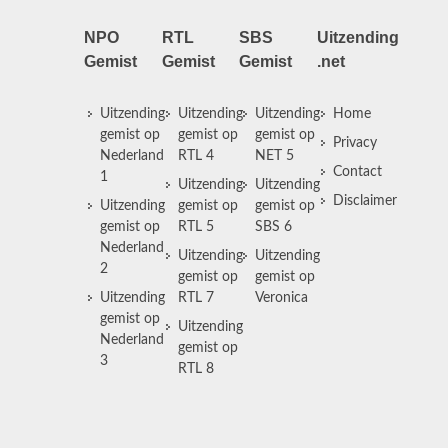
NPO
RTL
SBS
Uitzending
Gemist
Gemist
Gemist
.net
Uitzending
Uitzending
Uitzending
Home
gemist op
gemist op
gemist op
Privacy
Nederland
RTL 4
NET 5
Contact
1
Uitzending
Uitzending
Disclaimer
Uitzending
gemist op
gemist op
gemist op
RTL 5
SBS 6
Nederland
Uitzending
Uitzending
2
gemist op
gemist op
Uitzending
RTL 7
Veronica
gemist op
Uitzending
Nederland
gemist op
3
RTL 8