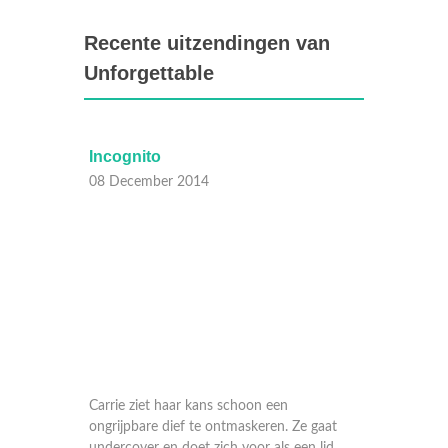
Recente uitzendingen van
Unforgettable
Incognito
Incogn
08 December 2014
08 Dec
 op een
Carrie ziet haar kans schoon een
Carrie 
ongrijpbare dief te ontmaskeren. Ze gaat
ongrijp
jkt niet