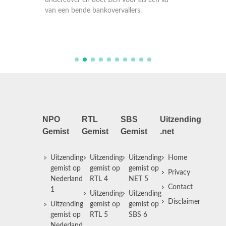
undercover en doet zich voor als een lid
undercov
volg van
van een bende bankovervallers.
van een
NPO
RTL
SBS
Uitzending
Gemist
Gemist
Gemist
.net
Uitzending
Uitzending
Uitzending
Home
gemist op
gemist op
gemist op
Privacy
Nederland
RTL 4
NET 5
Contact
1
Uitzending
Uitzending
Disclaimer
Uitzending
gemist op
gemist op
gemist op
RTL 5
SBS 6
Nederland