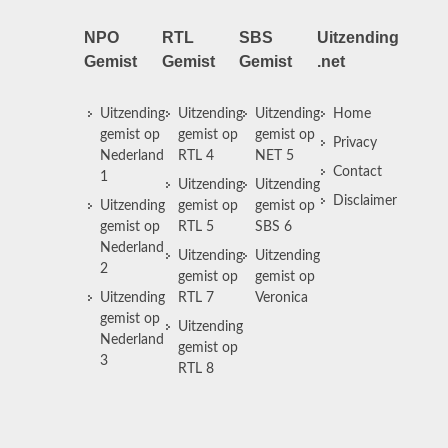
NPO
RTL
SBS
Uitzending
Gemist
Gemist
Gemist
.net
Uitzending
Uitzending
Uitzending
Home
gemist op
gemist op
gemist op
Privacy
Nederland
RTL 4
NET 5
Contact
1
Uitzending
Uitzending
Disclaimer
Uitzending
gemist op
gemist op
gemist op
RTL 5
SBS 6
Nederland
Uitzending
Uitzending
2
gemist op
gemist op
Uitzending
RTL 7
Veronica
gemist op
Uitzending
Nederland
gemist op
3
RTL 8