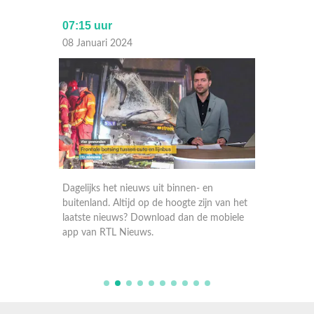
07:15 uur
Laat
08 Januari 2024
07 Janu
Dagelijks het nieuws uit binnen- en
Dagelij
 van het
buitenland. Altijd op de hoogte zijn van het
buitenla
obiele
laatste nieuws? Download dan de mobiele
laatste
app van RTL Nieuws.
app va