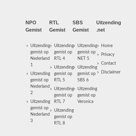
NPO
RTL
SBS
Uitzending
Gemist
Gemist
Gemist
.net
Uitzending
Uitzending
Uitzending
Home
gemist op
gemist op
gemist op
Privacy
Nederland
RTL 4
NET 5
Contact
1
Uitzending
Uitzending
Disclaimer
Uitzending
gemist op
gemist op
gemist op
RTL 5
SBS 6
Nederland
Uitzending
Uitzending
2
gemist op
gemist op
Uitzending
RTL 7
Veronica
gemist op
Uitzending
Nederland
gemist op
3
RTL 8