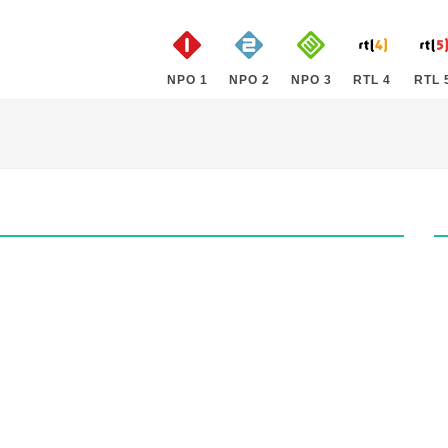
NPO 1
NPO 2
NPO 3
RTL 4
RTL 