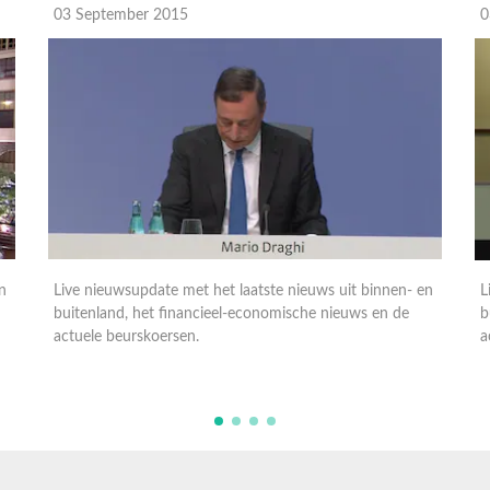
03 September 2015
0
n
Live nieuwsupdate met het laatste nieuws uit binnen- en
L
buitenland, het financieel-economische nieuws en de
b
actuele beurskoersen.
a