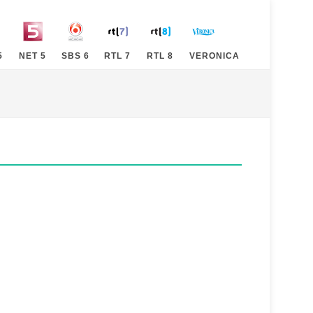
5
NET 5
SBS 6
RTL 7
RTL 8
VERONICA