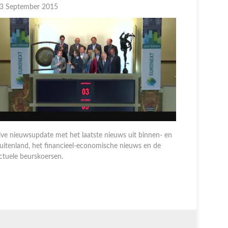
3 September 2015
02 Septem
ive nieuwsupdate met het laatste nieuws uit binnen- en
uitenland, het financieel-economische nieuws en de
Live nieuw
ctuele beurskoersen.
buitenland
actuele be