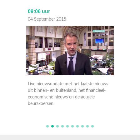
09:06 uur
17:30 
04 September 2015
03 Sep
nieuws
Live nieuwsupdate met het laatste nieuws
Live ni
ieel-
uit binnen- en buitenland, het financieel-
uit binn
economische nieuws en de actuele
economi
beurskoersen.
beursko