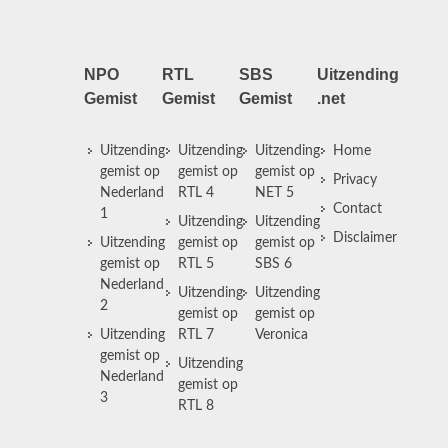
NPO
RTL
SBS
Uitzending
Gemist
Gemist
Gemist
.net
Uitzending
Uitzending
Uitzending
Home
gemist op
gemist op
gemist op
Privacy
Nederland
RTL 4
NET 5
Contact
1
Uitzending
Uitzending
Disclaimer
Uitzending
gemist op
gemist op
gemist op
RTL 5
SBS 6
Nederland
Uitzending
Uitzending
2
gemist op
gemist op
Uitzending
RTL 7
Veronica
gemist op
Uitzending
Nederland
gemist op
3
RTL 8