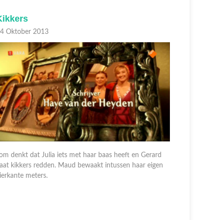
Kikkers
Het man
4 Oktober 2013
10 Oktobe
om denkt dat Julia iets met haar baas heeft en Gerard
Tom ontvan
aat kikkers redden. Maud bewaakt intussen haar eigen
moet naar 
ierkante meters.
tactiek vo
lopen.