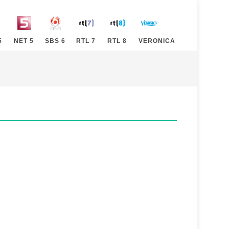
5
NET 5
SBS 6
RTL 7
RTL 8
VERONICA