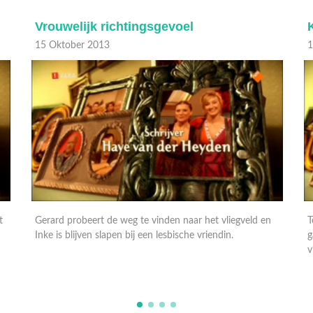
Vrouwelijk richtingsgevoel
15 Oktober 2013
1
t
Gerard probeert de weg te vinden naar het vliegveld en
T
Inke is blijven slapen bij een lesbische vriendin.
g
v