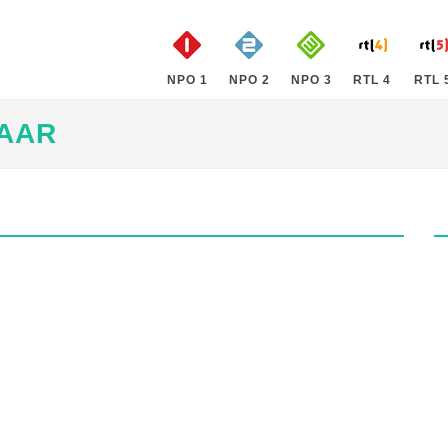
NPO 1
NPO 2
NPO 3
RTL 4
RTL 
AAR