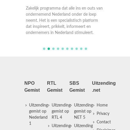
outs van
Zakelijk programma dat alle ins en outs van
Zakelij
loep
ondernemend Nederland onder de loep
onderne
tform
neemt. Het is een specialistisch platform
neemt. H
n
dat inspireert, prikkelt, informeert en
dat insp
rt.
ondernemers in Nederland stimuleert.
onderne
NPO
RTL
SBS
Uitzending
Gemist
Gemist
Gemist
.net
Uitzending
Uitzending
Uitzending
Home
gemist op
gemist op
gemist op
Privacy
Nederland
RTL 4
NET 5
Contact
1
Uitzending
Uitzending