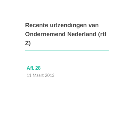
Recente uitzendingen van
Ondernemend Nederland (rtl
Z)
Afl. 28
Afl. 27
11 Maart 2013
04 Maa