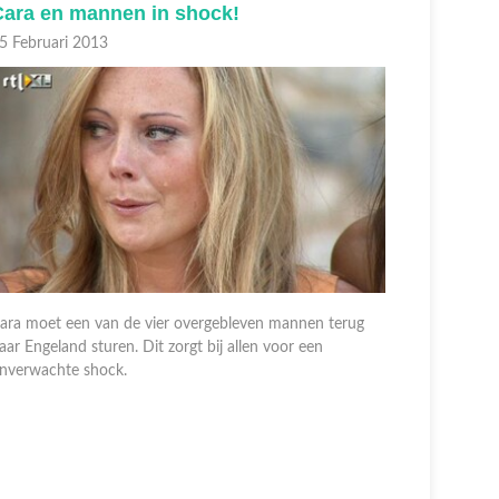
Cara en mannen in shock!
De fina
5 Februari 2013
25 Februar
ara moet een van de vier overgebleven mannen terug
aar Engeland sturen. Dit zorgt bij allen voor een
Het moment
nverwachte shock.
kiezen. Ma
man te gaa
en Dean.