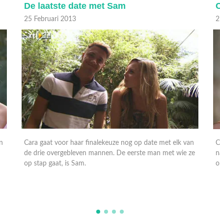
De laatste date met Sam
25 Februari 2013
2
n
Cara gaat voor haar finalekeuze nog op date met elk van
C
de drie overgebleven mannen. De eerste man met wie ze
n
op stap gaat, is Sam.
o