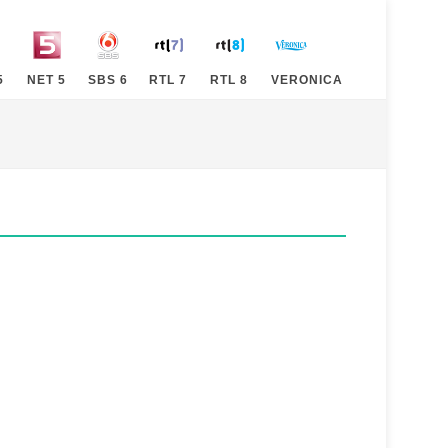
5
NET 5
SBS 6
RTL 7
RTL 8
VERONICA