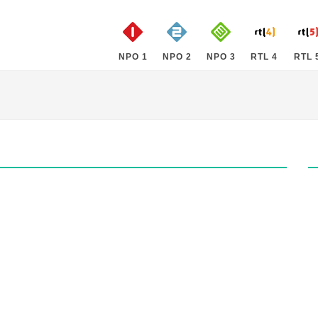
NPO 1
NPO 2
NPO 3
RTL 4
RTL 