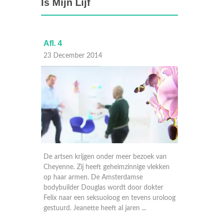
Is Mijn Lijf
Afl. 4
Afl. 3
23 December 2014
16 Dec
k van
De artsen krijgen onder meer bezoek van
De arts
paald
Cheyenne. Zij heeft geheimzinnige vlekken
spreekk
n
op haar armen. De Amsterdamse
die PDS
ondjes
bodybuilder Douglas wordt door dokter
en Patri
worden.
Felix naar een seksuoloog en tevens uroloog
heeft. V
gestuurd. Jeanette heeft al jaren ...
langs; h