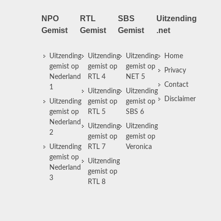
NPO
RTL
SBS
Uitzending
Gemist
Gemist
Gemist
.net
Uitzending
Uitzending
Uitzending
Home
gemist op
gemist op
gemist op
Privacy
Nederland
RTL 4
NET 5
Contact
1
Uitzending
Uitzending
Disclaimer
Uitzending
gemist op
gemist op
gemist op
RTL 5
SBS 6
Nederland
Uitzending
Uitzending
2
gemist op
gemist op
Uitzending
RTL 7
Veronica
gemist op
Uitzending
Nederland
gemist op
3
RTL 8