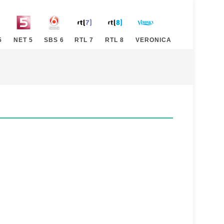
5
NET 5
SBS 6
RTL 7
RTL 8
VERONICA