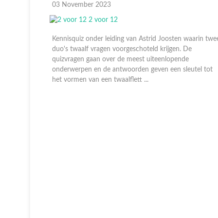
27 Oktober 2023
n waarin twee
Kennisquiz onder leiding van Astrid Joosten waarin 
. De
duo's twaalf vragen voorgeschoteld krijgen. De
nde
quizvragen gaan over de meest uiteenlopende
leutel tot
onderwerpen en de antwoorden geven een sleutel t
het vormen van een twaalflett ...