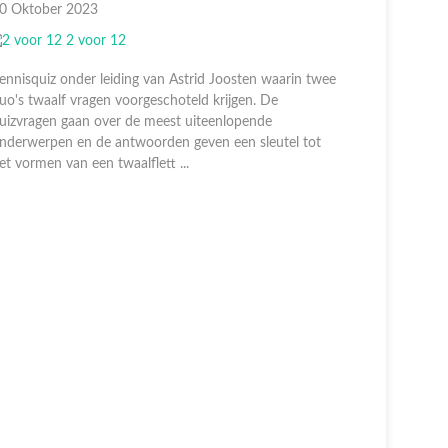
13 Oktober 2023
06 Okt
Kennisquiz onder leiding van Astrid Joosten waarin twee
Kennisq
duo's twaalf vragen voorgeschoteld krijgen. De
duo's t
quizvragen gaan over de meest uiteenlopende
quizvra
onderwerpen en de antwoorden geven een sleutel tot
onderwe
het vormen van een twaalflett ...
het vorm