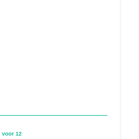
2 voor 12
2 voo