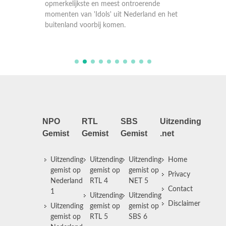
Compila
de
opmerkelijkste en meest ontroerende
opmerke
 en het
momenten van 'Idols' uit Nederland en het
momente
buitenland voorbij komen.
buitenl
NPO
RTL
SBS
Uitzending
Gemist
Gemist
Gemist
.net
Uitzending
Uitzending
Uitzending
Home
gemist op
gemist op
gemist op
Privacy
Nederland
RTL 4
NET 5
Contact
1
Uitzending
Uitzending
Disclaimer
Uitzending
gemist op
gemist op
gemist op
RTL 5
SBS 6