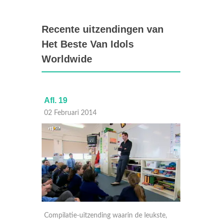
Recente uitzendingen van
Het Beste Van Idols
Worldwide
Afl. 19
Afl. 13
02 Februari 2014
26 Janu
kste,
Compilatie-uitzending waarin de leukste,