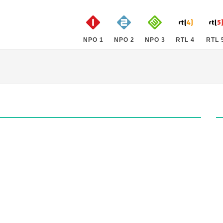
NPO 1
NPO 2
NPO 3
RTL 4
RTL 