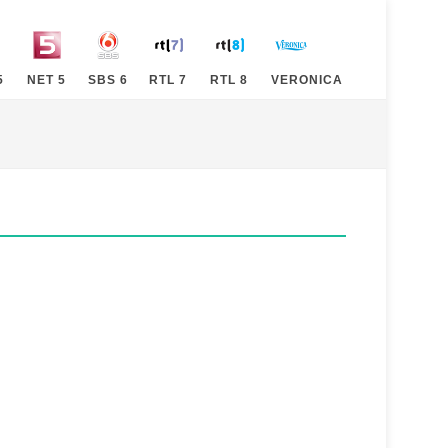
5
NET 5
SBS 6
RTL 7
RTL 8
VERONICA