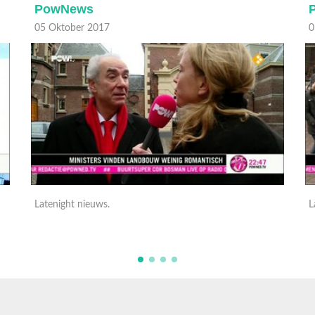
PowNews
05 Oktober 2017
0
Latenight nieuws.
L