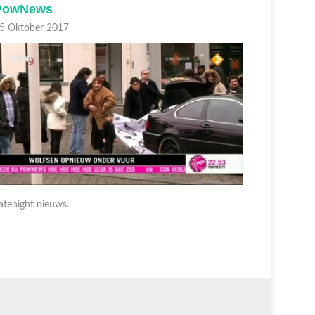
PowNews
PowNe
5 Oktober 2017
05 Oktobe
atenight nieuws.
Latenight 