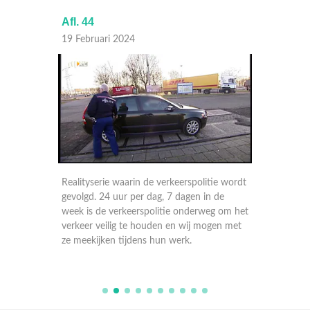
Afl. 44
Afl. 43
19 Februari 2024
16 Febr
ie wordt
Realityserie waarin de verkeerspolitie wordt
Realitys
 de
gevolgd. 24 uur per dag, 7 dagen in de
gevolgd
g om het
week is de verkeerspolitie onderweg om het
week is
gen met
verkeer veilig te houden en wij mogen met
verkeer
ze meekijken tijdens hun werk.
ze meek