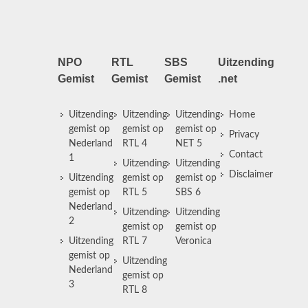
NPO
RTL
SBS
Uitzending
Gemist
Gemist
Gemist
.net
Uitzending
Uitzending
Uitzending
Home
gemist op
gemist op
gemist op
Privacy
Nederland
RTL 4
NET 5
Contact
1
Uitzending
Uitzending
Disclaimer
Uitzending
gemist op
gemist op
gemist op
RTL 5
SBS 6
Nederland
Uitzending
Uitzending
2
gemist op
gemist op
Uitzending
RTL 7
Veronica
gemist op
Uitzending
Nederland
gemist op
3
RTL 8