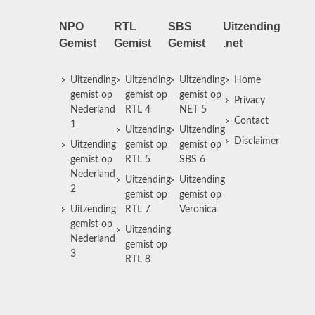
NPO
RTL
SBS
Uitzending
Gemist
Gemist
Gemist
.net
Uitzending
Uitzending
Uitzending
Home
gemist op
gemist op
gemist op
Privacy
Nederland
RTL 4
NET 5
Contact
1
Uitzending
Uitzending
Disclaimer
Uitzending
gemist op
gemist op
gemist op
RTL 5
SBS 6
Nederland
Uitzending
Uitzending
2
gemist op
gemist op
Uitzending
RTL 7
Veronica
gemist op
Uitzending
Nederland
gemist op
3
RTL 8