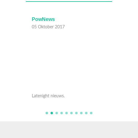
PowNews
PowN
05 Oktober 2017
05 Okt
Latenight nieuws.
Latenig