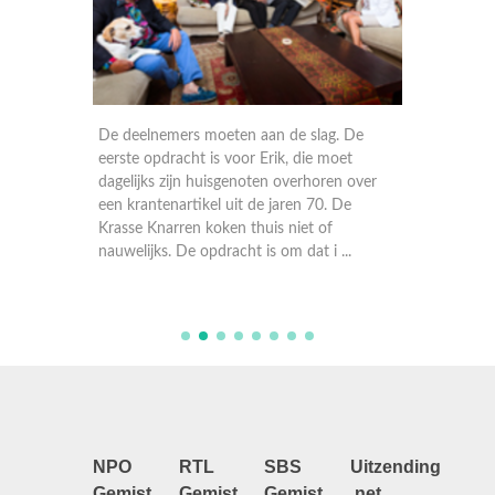
De deelnemers moeten aan de slag. De
De vijf
eerste opdracht is voor Erik, die moet
re
dagelijks zijn huisgenoten overhoren over
t het
een krantenartikel uit de jaren 70. De
er
Krasse Knarren koken thuis niet of
moet
nauwelijks. De opdracht is om dat i ...
NPO
RTL
SBS
Uitzending
Gemist
Gemist
Gemist
.net