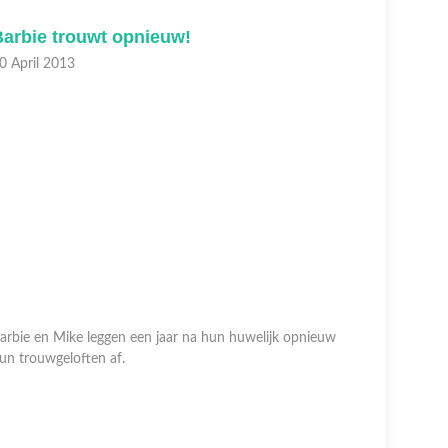
Barbie trouwt opnieuw!
Barbie 
0 April 2013
30 April 2
arbie en Mike leggen een jaar na hun huwelijk opnieuw
un trouwgeloften af.
Mike heeft
trouwgelof
romantisch