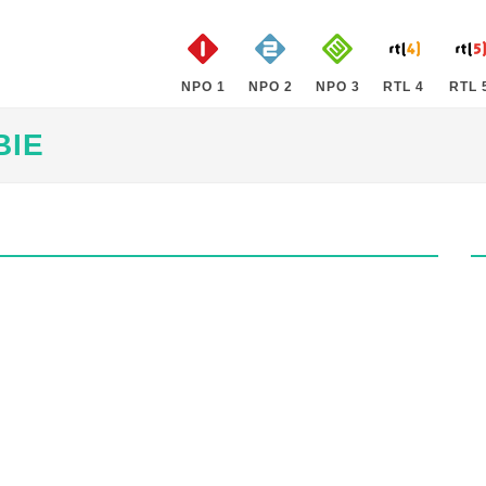
NPO 1
NPO 2
NPO 3
RTL 4
RTL 
BIE