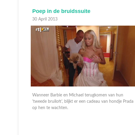
Poep in de bruidssuite
30 April 2013
ken uit hun
Wanneer Barbie en Michael terugkomen van hun
aat
'tweede bruiloft', blijkt er een cadeau van hondje Prada
 op een
op hen te wachten.