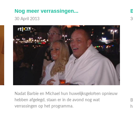
Nog meer verrassingen...
30 April 2013
3
Nadat Barbie en Michael hun huwelijksgeloften opnieuw
B
hebben afgelegd, staan er in de avond nog wat
h
verrassingen op het programma.