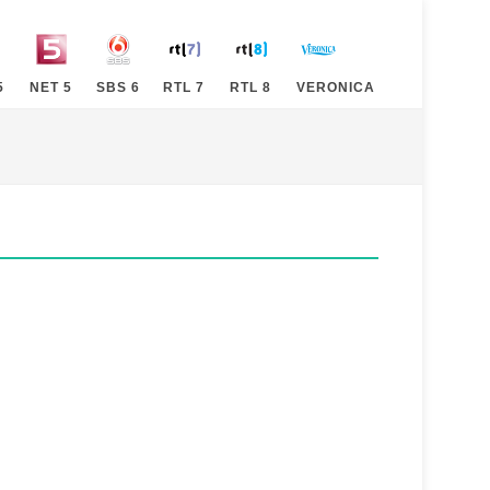
5
NET 5
SBS 6
RTL 7
RTL 8
VERONICA