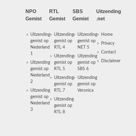
NPO
RTL
SBS
Uitzending
Gemist
Gemist
Gemist
.net
Uitzending
Uitzending
Uitzending
Home
gemist op
gemist op
gemist op
Privacy
Nederland
RTL 4
NET 5
Contact
1
Uitzending
Uitzending
Disclaimer
Uitzending
gemist op
gemist op
gemist op
RTL 5
SBS 6
Nederland
Uitzending
Uitzending
2
gemist op
gemist op
Uitzending
RTL 7
Veronica
gemist op
Uitzending
Nederland
gemist op
3
RTL 8