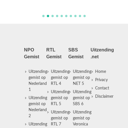
beursko
NPO
RTL
SBS
Uitzending
Gemist
Gemist
Gemist
.net
Uitzending
Uitzending
Uitzending
Home
gemist op
gemist op
gemist op
Privacy
Nederland
RTL 4
NET 5
Contact
1
Uitzending
Uitzending
Disclaimer
Uitzending
gemist op
gemist op
gemist op
RTL 5
SBS 6
Nederland
Uitzending
Uitzending
2
gemist op
gemist op
Uitzending
RTL 7
Veronica