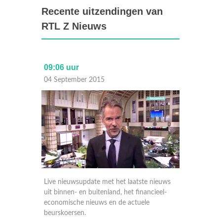
Recente uitzendingen van
RTL Z Nieuws
09:06 uur
17:30 
04 September 2015
03 Sep
nieuws
Live nieuwsupdate met het laatste nieuws
Live ni
ieel-
uit binnen- en buitenland, het financieel-
uit binn
economische nieuws en de actuele
economi
beurskoersen.