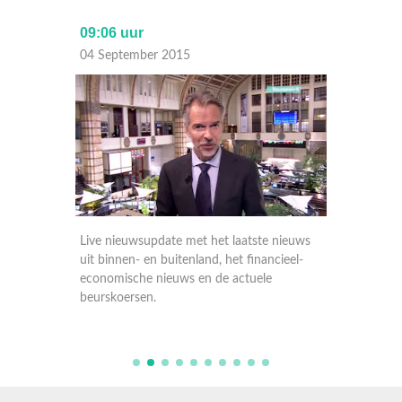
09:06 uur
17:30 
04 September 2015
03 Sep
nieuws
Live nieuwsupdate met het laatste nieuws
Live ni
ieel-
uit binnen- en buitenland, het financieel-
uit binn
economische nieuws en de actuele
economi
beurskoersen.
beursko