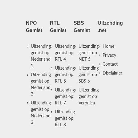
NPO
RTL
SBS
Uitzending
Gemist
Gemist
Gemist
.net
Uitzending
Uitzending
Uitzending
Home
gemist op
gemist op
gemist op
Privacy
Nederland
RTL 4
NET 5
Contact
1
Uitzending
Uitzending
Disclaimer
Uitzending
gemist op
gemist op
gemist op
RTL 5
SBS 6
Nederland
Uitzending
Uitzending
2
gemist op
gemist op
Uitzending
RTL 7
Veronica
gemist op
Uitzending
Nederland
gemist op
3
RTL 8