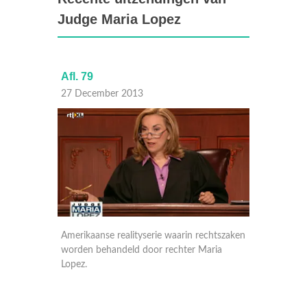
Judge Maria Lopez
Afl. 79
Afl. 78
27 December 2013
23 Dec
htszaken
Amerikaanse realityserie waarin rechtszaken
Amerika
ria
worden behandeld door rechter Maria
worden 
Lopez.
Lopez.