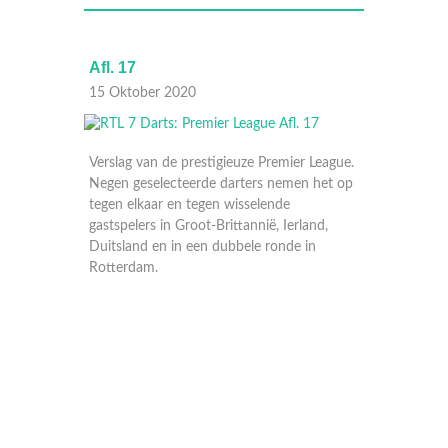
Afl. 16
05 September 2020
uze Premier League.
rters nemen het op
isselende
tannië, Ierland,
bele ronde in
Verslag van de prestigieuze Premier League.
Negen geselecteerde darters nemen het op
tegen elkaar en tegen wisselende
gastspelers in Groot-Brittannië, Ierland,
Duitsland en in een dubbele ronde in
Rotterdam.