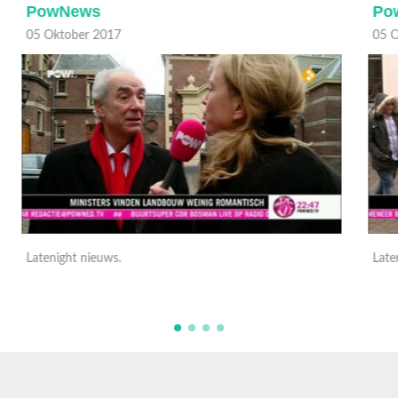
PowNews
05 Oktober 2017
0
Latenight nieuws.
L