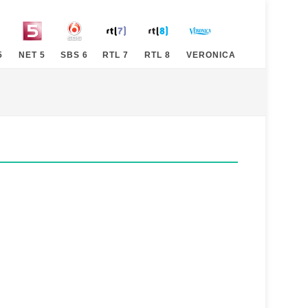
5
NET 5
SBS 6
RTL 7
RTL 8
VERONICA