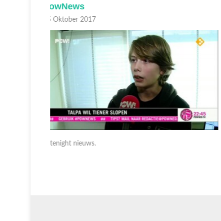
PowNews
05 Oktober 2017
Latenight nieuws.