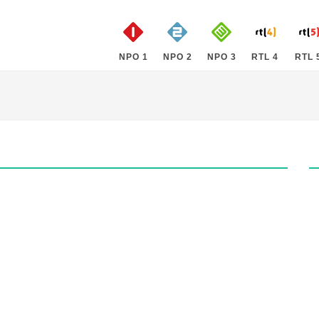
NPO 1
NPO 2
NPO 3
RTL 4
RTL 