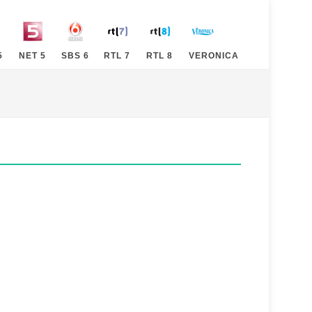
5
NET 5
SBS 6
RTL 7
RTL 8
VERONICA