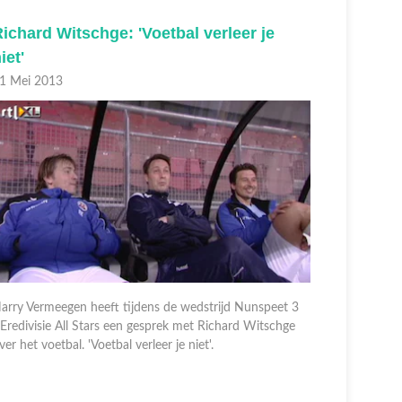
ichard Witschge: 'Voetbal verleer je
Afl. 5
iet'
27 April 2
1 Mei 2013
Programma 
arry Vermeegen heeft tijdens de wedstrijd Nunspeet 3
waarin ze l
 Eredivisie All Stars een gesprek met Richard Witschge
amateurtea
ver het voetbal. 'Voetbal verleer je niet'.
spelen ze t