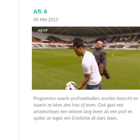
Afl. 6
04 Mei 2013
zocht en
Programma waarin profvoetballers worden bezocht en
n
waarin ze laten zien hoe zij leven. Ook gaat een
rof en
amateurteam een seizoen lang leven als een prof en
spelen ze tegen een Eredivisie all stars team.