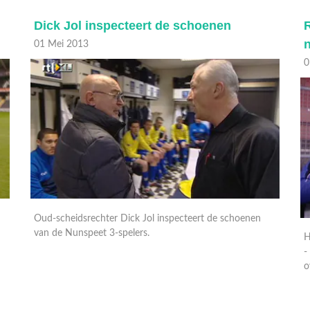
Dick Jol inspecteert de schoenen
R
n
01 Mei 2013
0
Oud-scheidsrechter Dick Jol inspecteert de schoenen
van de Nunspeet 3-spelers.
H
-
o