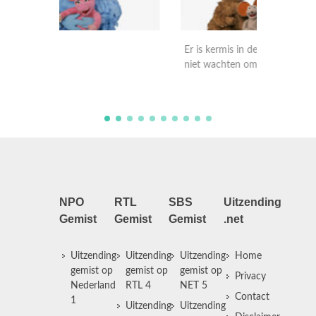
Er is kermis in de straat. Ieniemienie kan
Pino hee
niet wachten om te gaan.
spellet
NPO
RTL
SBS
Uitzending
Gemist
Gemist
Gemist
.net
Uitzending
Uitzending
Uitzending
Home
gemist op
gemist op
gemist op
Privacy
Nederland
RTL 4
NET 5
Contact
1
Uitzending
Uitzending